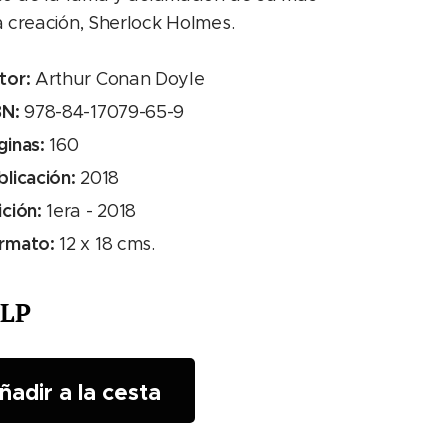
 creación, Sherlock Holmes.
tor:
Arthur Conan Doyle
BN:
978-84-17079-65-9
ginas:
160
blicación:
2018
ición:
1era - 2018
rmato:
12 x 18 cms.
LP
ñadir a la cesta