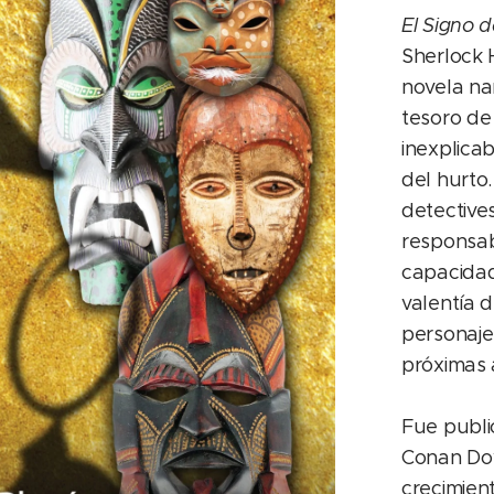
El Signo d
Sherlock 
novela na
tesoro de 
inexplica
del hurto
detectives
responsabl
capacidad
valentía 
personaje
próximas 
Fue publi
Conan Doy
crecimien