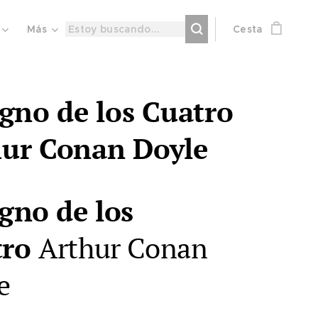
Más
Cesta
igno de los Cuatro
ur Conan Doyle
igno de los
tro
Arthur Conan
e