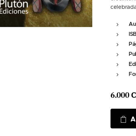
celebrada
Au
IS
Pá
Pu
Ed
Fo
6.000
C
A