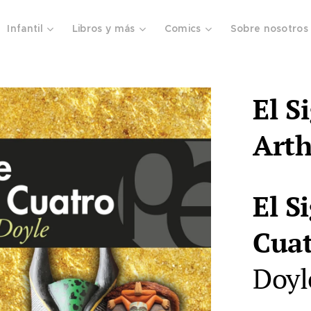
Infantil
Libros y más
Comics
Sobre nosotros
El S
Arth
El S
Cua
Doyl