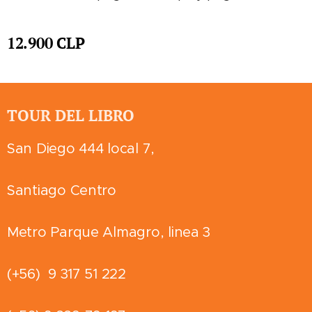
12.900
CLP
TOUR DEL LIBRO
San Diego 444 local 7,
Santiago Centro
Metro Parque Almagro, linea 3
(+56) 9 317 51 222