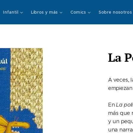
Infantil
Libros y más
Comics
Sobre nosotros
La P
A veces, 
empiezan 
En
La poli
más que r
y un pequ
una narrac